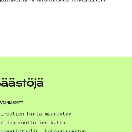
säästöjä
STANNUKSET
nimaation hinta määräytyy
seiden muuttujien kuten
nimaatiotyylin, kokonaiskeston,