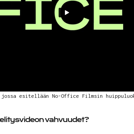
 jossa esitellään No-Office Filmsin huippuluo
selitysvideon vahvuudet?