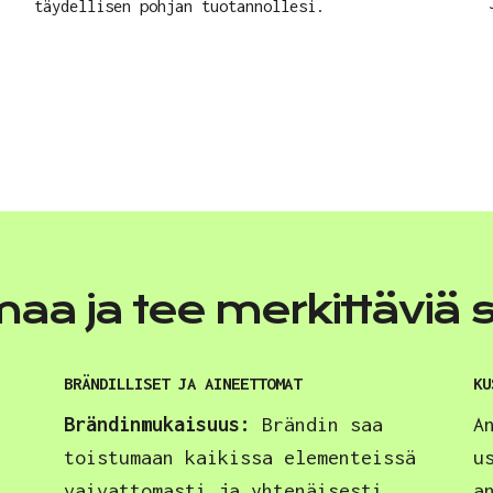
täydellisen pohjan tuotannollesi.
a ja tee merkittäviä 
BRÄNDILLISET JA AINEETTOMAT
KU
Brändinmukaisuus:
Brändin saa
A
toistumaan kaikissa elementeissä
u
vaivattomasti ja yhtenäisesti.
a