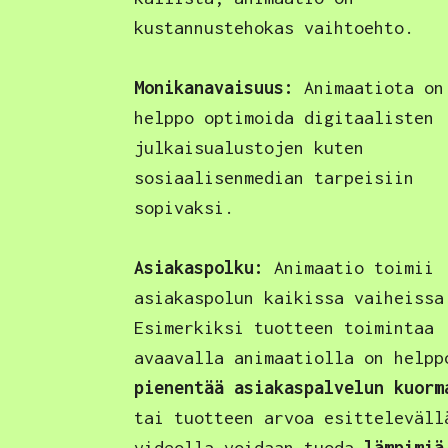
kustannustehokas vaihtoehto.
Monikanavaisuus:
Animaatiota on
helppo optimoida digitaalisten
julkaisualustojen kuten
sosiaalisenmedian tarpeisiin
sopivaksi.
Asiakaspolku:
Animaatio toimii
asiakaspolun kaikissa vaiheissa
Esimerkiksi tuotteen toimintaa
avaavalla animaatiolla on helpp
pienentää asiakaspalvelun kuorm
tai tuotteen arvoa esitteleväll
videolla voidaan tuoda
lämpimiä