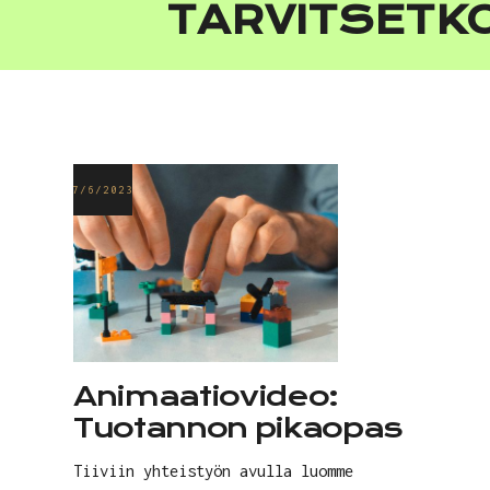
TARVITSETKO
7/6/2023
Animaatiovideo:
Tuotannon pikaopas
Tiiviin yhteistyön avulla luomme