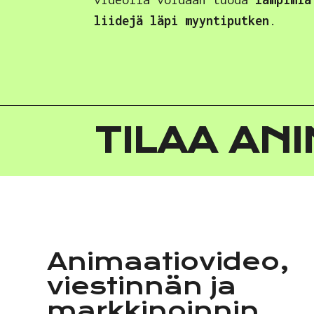
liidejä läpi myyntiputken
.
TILAA AN
Animaatiovideo,
viestinnän ja
markkinoinnin