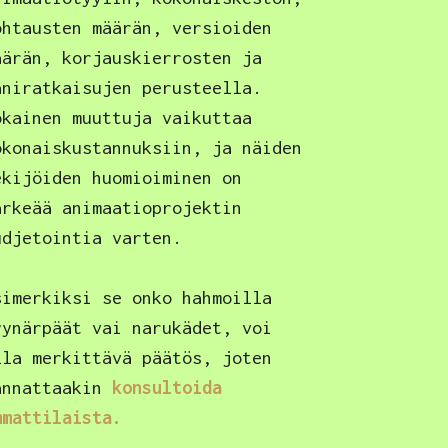
ohtausten määrän, versioiden
äärän, korjauskierrosten ja
äniratkaisujen perusteella.
okainen muuttuja vaikuttaa
okonaiskustannuksiin, ja näiden
ekijöiden huomioiminen on
ärkeää animaatioprojektin
udjetointia varten.
simerkiksi se onko hahmoilla
yynärpäät vai narukädet, voi
lla merkittävä päätös, joten
annattaakin
konsultoida
mmattilaista.