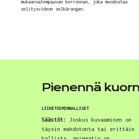
mukaansatempaavan kerronnan, joka muodostaa
selitysvideon selkärangan.
Pienennä kuorma
LIIKETOIMINNALLISET
Säästöt:
Joskus kuvaaminen on
täysin mahdotonta tai erittäin
kallista, animaatio on