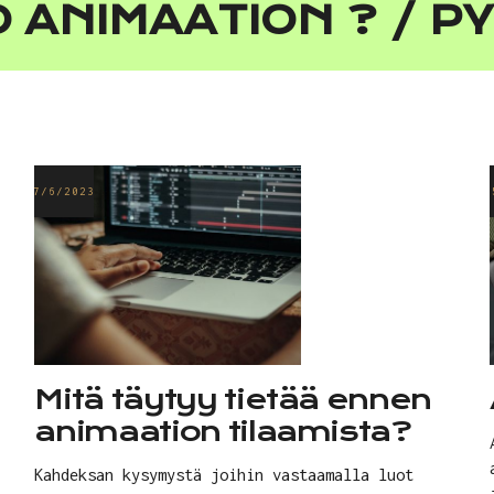
 ANIMAATION ? / P
7/6/2023
2
Mitä täytyy tietää ennen
animaation tilaamista?
Kahdeksan kysymystä joihin vastaamalla luot