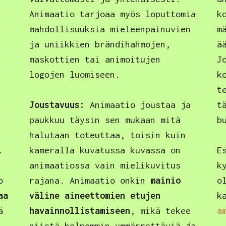
Animaatio tarjoaa myös loputtomia
k
mahdollisuuksia mieleenpainuvien
m
ja uniikkien brändihahmojen,
ä
maskottien tai animoitujen
J
logojen luomiseen.
k
t
Joustavuus:
Animaatio joustaa ja
t
paukkuu täysin sen mukaan mitä
b
halutaan toteuttaa, toisin kuin
.
kameralla kuvatussa kuvassa on
E
animaatiossa vain mielikuvitus
k
o
rajana. Animaatio onkin
mainio
o
aa
väline aineettomien etujen
k
ä
havainnollistamiseen
, mikä tekee
a
niistä helpommin ymmärrettäviä ja