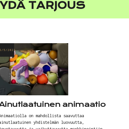
YYDÄ TARJOUS
5/5/2023
Ainutlaatuinen animaatio
Animaatiolla on mahdollista saavuttaa
ainutlaatuinen yhdistelmän luovuutta,
joustavuutta ja vaikuttavuutta markkinointiin.